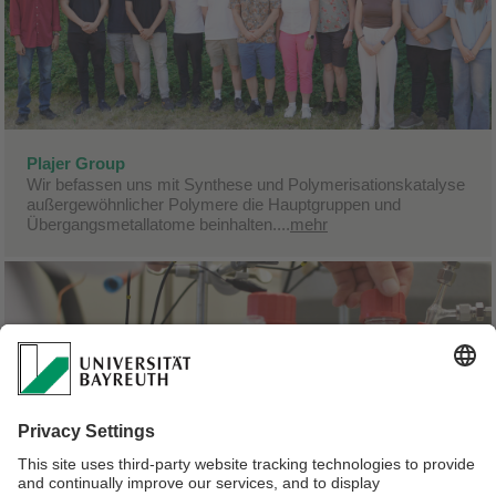
Plajer Group
Wir befassen uns mit Synthese und Polymerisationskatalyse
außergewöhnlicher Polymere die Hauptgruppen und
Übergangsmetallatome beinhalten....
mehr
Unsere Infrastruktur