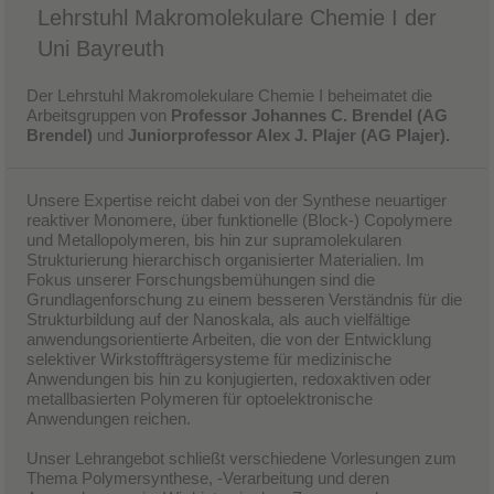
Lehrstuhl Makromolekulare Chemie I der
Uni Bayreuth
Der Lehrstuhl Makromolekulare Chemie I beheimatet die
Arbeitsgruppen von
Professor Johannes C. Brendel (AG
Brendel)
und
Juniorprofessor Alex J. Plajer (AG Plajer).
Unsere Expertise reicht dabei von der Synthese neuartiger
reaktiver Monomere, über funktionelle (Block-) Copolymere
und Metallopolymeren, bis hin zur supramolekularen
Strukturierung hierarchisch organisierter Materialien. Im
Fokus unserer Forschungsbemühungen sind die
Grundlagenforschung zu einem besseren Verständnis für die
Strukturbildung auf der Nanoskala, als auch vielfältige
anwendungsorientierte Arbeiten, die von der Entwicklung
selektiver Wirkstoffträgersysteme für medizinische
Anwendungen bis hin zu konjugierten, redoxaktiven oder
metallbasierten Polymeren für optoelektronische
Anwendungen reichen.
​Unser Lehrangebot schließt verschiedene Vorlesungen zum
Thema Polymersynthese, -Verarbeitung und deren