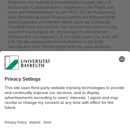
Polymere mit reversibel protonierbare Gruppe, wie z.B.
Amine oder Carboxylsäuren, reagieren in der Regel sehr
stark auf Veränderungen im pH-Wert. Mit der Anlagerung
bzw. Abspaltung eines Protons werden sie entsprechend
ionisch geladen und werden daher auch als schwache
Polyelektrolyte bezeichnet. Von besonderem Interesse für
unsere Forschung ist der physiologisch relevante pH-
Wertbereich von neutral (7,4) bis leicht sauer (ca. 4-5), der
z.B. bei der endozytotischen Aufnahme in die Zelle
durchlaufen wird. Hierfür entwickeln wir unter anderem
neuartige Monomere bzw. Polymere, die in diesem Bereich
reagieren. Ein vielversprechendes Material stellen N-
Acryloyl-modifizierte Piperazinderivate dar, deren Basizität
je nach Substituent an der Aminogruppe variiert werden
kann. Darüber hinaus ermöglicht die reaktive
Acrylamidstruktur eine schnelle, aber kontrollierte
radikalische Polymerisation mittels RAFT-Prozess (RAFT:
reversible addition-fragmentation chain transfer) bis zu
hohen Molekulargewichten (> 100.000 g/mol).
Verantwortlich für die Redaktion:
Prof. Dr. Johannes C. Brendel